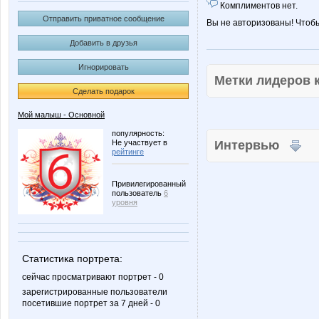
Комплиментов нет.
Отправить приватное сообщение
Вы не авторизованы! Чтоб
Добавить в друзья
Игнорировать
Метки лидеров
Сделать подарок
Мой малыш - Основной
популярность:
Не участвует в
Интервью
рейтинге
Привилегированный
пользователь
6
уровня
Статистика портрета:
сейчас просматривают портрет - 0
зарегистрированные пользователи
посетившие портрет за 7 дней - 0